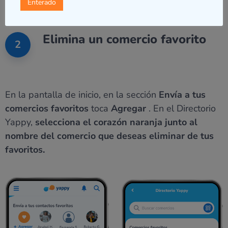
Enterado
Elimina un comercio favorito
2
En la pantalla de inicio, en la sección
Envía a tus
comercios favoritos
toca
Agregar
. En el Directorio
Yappy,
selecciona el corazón naranja junto al
nombre del comercio que deseas eliminar de tus
favoritos.