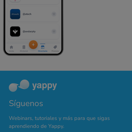
Síguenos
Webinars, tutoriales y más para que sigas
aprendiendo de Yappy.