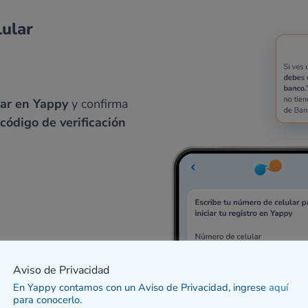
lular
rar en Yappy
y confirma
código de verificación
Aviso de Privacidad
En Yappy contamos con un Aviso de Privacidad, ingrese
aquí
para conocerlo.