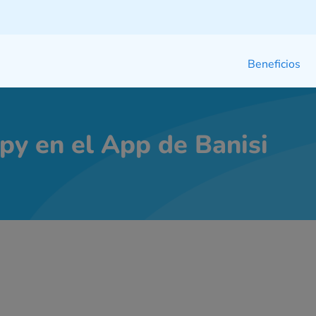
Beneficios
py en el App de Banisi