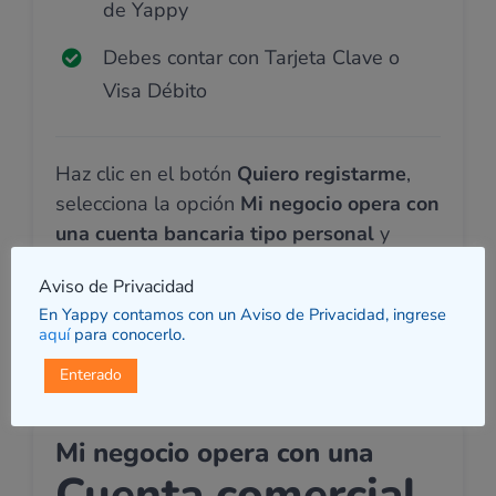
de Yappy
Debes contar con Tarjeta Clave o
Visa Débito
Haz clic en el botón
Quiero registarme
,
selecciona la opción
Mi negocio opera con
una cuenta bancaria tipo personal
y
sigue los pasos.
Aviso de Privacidad
En Yappy contamos con un Aviso de Privacidad, ingrese
aquí
para conocerlo.
Quiero registrarme
Enterado
Mi negocio opera con una
Cuenta comercial